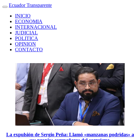
Ecuador Transparente
INICIO
ECONOMIA
INTERNACIONAL
JUDICIAL
POLITICA
OPINION
CONTACTO
La expulsión de Sergio Peña: Llamó «manzanas podridas» a