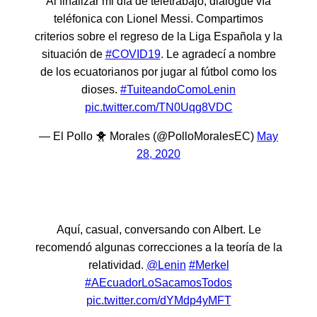
Al finalizar mi día de teletrabajo, dialogué vía
teléfonica con Lionel Messi. Compartimos
criterios sobre el regreso de la Liga Española y la
situación de
#COVID19
. Le agradecí a nombre
de los ecuatorianos por jugar al fútbol como los
dioses.
#TuiteandoComoLenin
pic.twitter.com/TN0Uqg8VDC
— El Pollo 🐥 Morales (@PolloMoralesEC)
May
28, 2020
Aquí, casual, conversando con Albert. Le
recomendó algunas correcciones a la teoría de la
relatividad.
@Lenin
#Merkel
#AEcuadorLoSacamosTodos
pic.twitter.com/dYMdp4yMFT