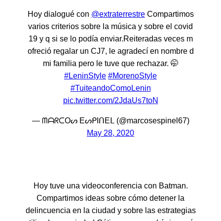
Hoy dialogué con
@extraterrestre
Compartimos
varios criterios sobre la música y sobre el covid
19 y q si se lo podía enviar.Reiteradas veces m
ofreció regalar un CJ7, le agradecí en nombre d
mi familia pero le tuve que rechazar. 🤭
#LeninStyle
#MorenoStyle
#TuiteandoComoLenin
pic.twitter.com/2JdaUs7toN
— ᗰᗩᖇᑕOᔕ EᔕᑭIᑎEᒪ (@marcosespinel67)
May 28, 2020
Hoy tuve una videoconferencia con Batman.
Compartimos ideas sobre cómo detener la
delincuencia en la ciudad y sobre las estrategias