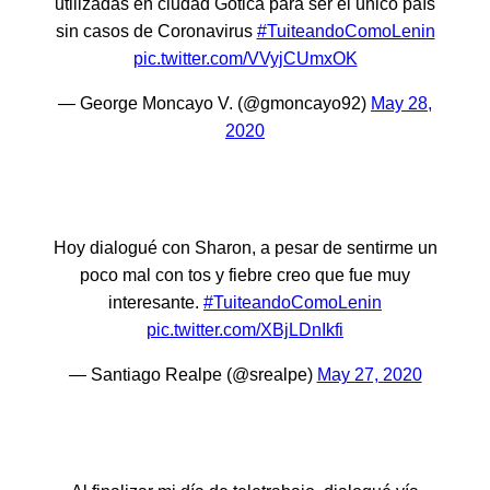
utilizadas en ciudad Gótica para ser el único país
sin casos de Coronavirus
#TuiteandoComoLenin
pic.twitter.com/VVyjCUmxOK
— George Moncayo V. (@gmoncayo92)
May 28,
2020
Hoy dialogué con Sharon, a pesar de sentirme un
poco mal con tos y fiebre creo que fue muy
interesante.
#TuiteandoComoLenin
pic.twitter.com/XBjLDnIkfi
— Santiago Realpe (@srealpe)
May 27, 2020