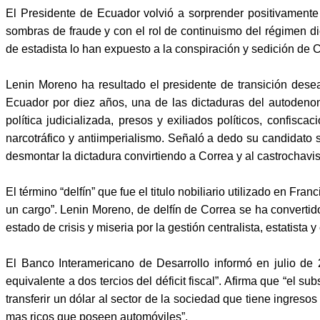
El Presidente de Ecuador volvió a sorprender positivamente
sombras de fraude y con el rol de continuismo del régimen d
de estadista lo han expuesto a la conspiración y sedición de 
Lenin Moreno ha resultado el presidente de transición desea
Ecuador por diez años, una de las dictaduras del autodeno
política judicializada, presos y exiliados políticos, confis
narcotráfico y antiimperialismo. Señaló a dedo su candidato 
desmontar la dictadura convirtiendo a Correa y al castrochav
El término “delfín” que fue el titulo nobiliario utilizado en Fr
un cargo”. Lenin Moreno, de delfín de Correa se ha converti
estado de crisis y miseria por la gestión centralista, estatist
El Banco Interamericano de Desarrollo informó en julio de 
equivalente a dos tercios del déficit fiscal”. Afirma que “el s
transferir un dólar al sector de la sociedad que tiene ingreso
mas ricos que poseen automóviles”.