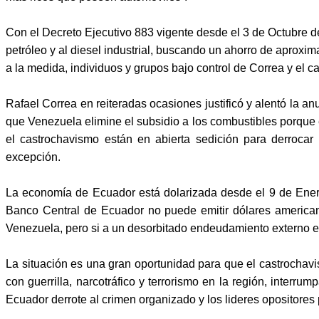
Con el Decreto Ejecutivo 883 vigente desde el 3 de Octubre de
petróleo y al diesel industrial, buscando un ahorro de aprox
a la medida, individuos y grupos bajo control de Correa y el c
Rafael Correa en reiteradas ocasiones justificó y alentó la 
que Venezuela elimine el subsidio a los combustibles porque e
el castrochavismo están en abierta sedición para derrocar
excepción.
La economía de Ecuador está dolarizada desde el 9 de Enero
Banco Central de Ecuador no puede emitir dólares american
Venezuela, pero si a un desorbitado endeudamiento externo e i
La situación es una gran oportunidad para que el castrochav
con guerrilla, narcotráfico y terrorismo en la región, inter
Ecuador derrote al crimen organizado y los lideres opositore