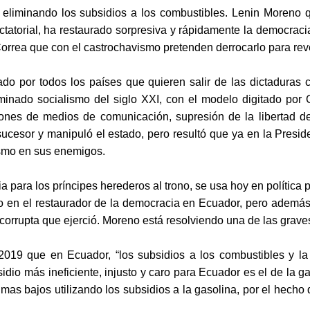
 eliminando los subsidios a los combustibles. Lenin Moreno q
ictatorial, ha restaurado sorpresiva y rápidamente la democrac
Correa que con el castrochavismo pretenden derrocarlo para reve
do por todos los países que quieren salir de las dictaduras 
minado socialismo del siglo XXI, con el modelo digitado por 
caciones de medios de comunicación, supresión de la libertad d
sucesor y manipuló el estado, pero resultó que ya en la Presi
ismo en sus enemigos.
ancia para los príncipes herederos al trono, se usa hoy en polític
do en el restaurador de la democracia en Ecuador, pero ademá
a y corrupta que ejerció. Moreno está resolviendo una de las grav
2019 que en Ecuador, “los subsidios a los combustibles y la 
ubsidio más ineficiente, injusto y caro para Ecuador es el de la
s mas bajos utilizando los subsidios a la gasolina, por el hecho