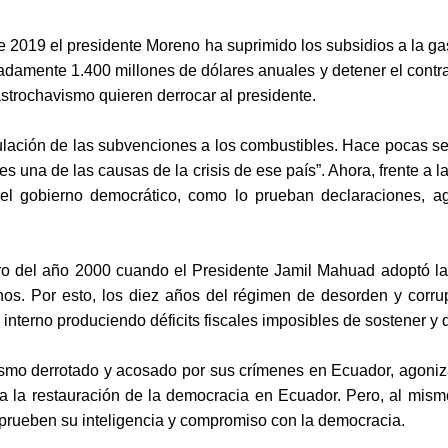
 2019 el presidente Moreno ha suprimido los subsidios a la gas
imadamente 1.400 millones de dólares anuales y detener el cont
astrochavismo quieren derrocar al presidente.
anulación de las subvenciones a los combustibles. Hace pocas se
s una de las causas de la crisis de ese país”. Ahora, frente a
 el gobierno democrático, como lo prueban declaraciones, ag
 del año 2000 cuando el Presidente Jamil Mahuad adoptó la dec
os. Por esto, los diez años del régimen de desorden y corru
nterno produciendo déficits fiscales imposibles de sostener y q
ismo derrotado y acosado por sus crímenes en Ecuador, agoniz
rumpa la restauración de la democracia en Ecuador. Pero, al mi
s prueben su inteligencia y compromiso con la democracia.