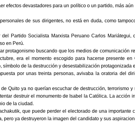
er efectos devastadores para un político o un partido, más aún 
 personales de sus dirigentes, no está en duda, como tampoco l
or del Partido Socialista Marxista Peruano Carlos Mariátegui, 
so en Perú.
nerar protagonismo buscando que los medios de comunicación rec
 octubre, era el momento escogido para hacerse presente en 
o, símbolo de la destrucción y desestabilización protagonizada 
uesta por unas treinta personas, avivaba la oratoria del dir
 Quito ya no querían escuchar de destrucción, terrorismo y se
ntentar destruir el monumento de Isabel la Católica. La acción i
nio de la ciudad.
Pachakutik, que puede perder el electorado de una importante
a, pero ya destruyeron la imagen del candidato y sus aspiracion