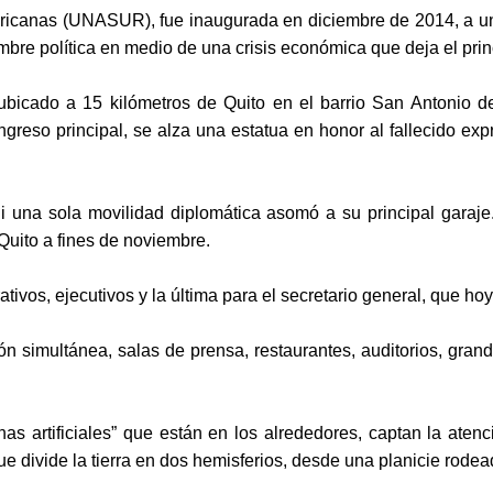
icanas (UNASUR), fue inaugurada en diciembre de 2014, a un 
bre política en medio de una crisis económica que deja el princ
á ubicado a 15 kilómetros de Quito en el barrio San Antonio
greso principal, se alza una estatua en honor al fallecido exp
ni una sola movilidad diplomática asomó a su principal garaj
Quito a fines de noviembre.
erativos, ejecutivos y la última para el secretario general, que
ón simultánea, salas de prensa, restaurantes, auditorios, gra
as artificiales” que están en los alrededores, captan la atenc
e divide la tierra en dos hemisferios, desde una planicie rodea