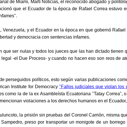
anal de Miami, Martí Noticias, el reconocido abogado y politólog
ionó que el Ecuador de la época de Rafael Correa estuvo entr
infames".
a, Venezuela, y el Ecuador en la época en que gobernó Rafael 
libertad y democracia con sentencias infames.
 que ser nulas y todos los jueces que las han dictado tienen q
o legal -el Due Process- y cuando no hacen eso son reos de aten
 de perseguidos políticos, esto según varias publicaciones com
rican Institute for Democracy
"Fallos judiciales que violan lo
 como la de la ex Asambleísta Ecuatoriana "Tatay Correa", o 
mencionan violaciones a los derechos humanos en el Ecuador,
uluncoto, la prisión sin pruebas del Coronel Carrión, misma que
 Sampedro, preso por transportar un monigote de un borrego 