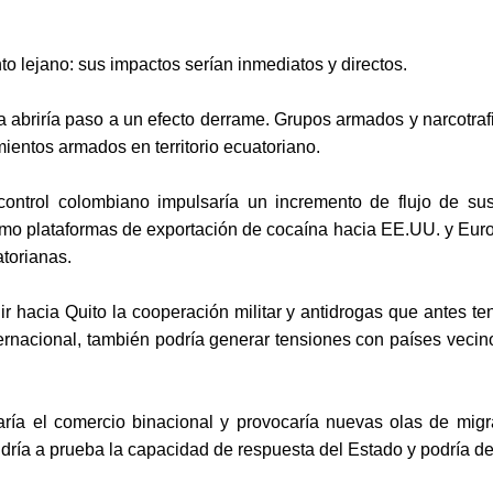
to lejano: sus impactos serían inmediatos y directos.
ana abriría paso a un efecto derrame. Grupos armados y narcotra
mientos armados en territorio ecuatoriano.
 control colombiano impulsaría un incremento de flujo de su
plataformas de exportación de cocaína hacia EE.UU. y Europa. E
atorianas.
igir hacia Quito la cooperación militar y antidrogas que antes 
ternacional, también podría generar tensiones con países vecin
aría el comercio binacional y provocaría nuevas olas de migrac
pondría a prueba la capacidad de respuesta del Estado y podría 